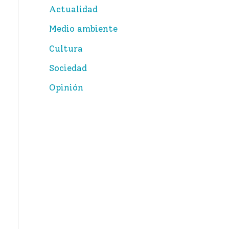
Actualidad
r
Medio ambiente
p
Cultura
o
Sociedad
r
:
Opinión