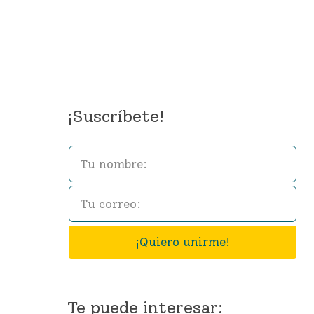
¡Suscríbete!
L
e
a
v
¡Quiero unirme!
e
t
h
Te puede interesar: