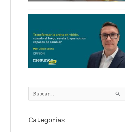
B
u
s
Categorías
c
a