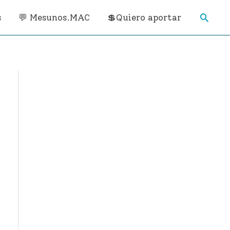
Busca
s
💬 Mesunos.MAC
💲Quiero aportar