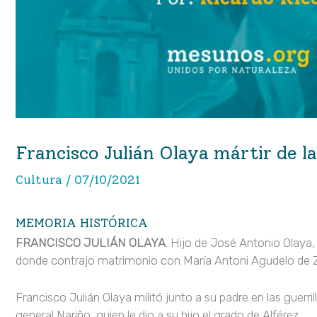
Francisco Julián Olaya mártir de l
Cultura
/
07/10/2021
MEMORIA HISTÓRICA
FRANCISCO JULIÁN OLAYA
. Hijo de José Antonio Olaya,
donde contrajo matrimonio con María Antoni Agudelo de 
Francisco Julián Olaya militó junto a su padre en las guerrill
general Nariño, quien le dio a su hijo el grado de Alférez.