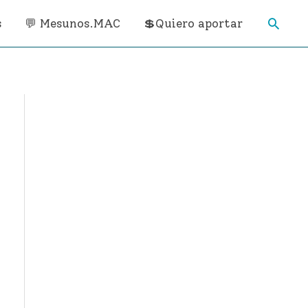
Busca
s
💬 Mesunos.MAC
💲Quiero aportar