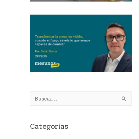
B
u
s
Categorías
c
a