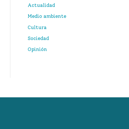
Actualidad
r
Medio ambiente
p
Cultura
o
Sociedad
r
:
Opinión