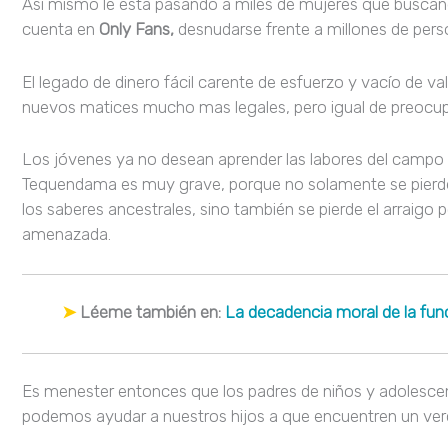
Así mismo le está pasando a miles de mujeres que buscando
cuenta en
Only Fans,
desnudarse frente a millones de perso
El legado de dinero fácil carente de esfuerzo y vacío de v
nuevos matices mucho mas legales, pero igual de preocu
Los jóvenes ya no desean aprender las labores del campo y
Tequendama es muy grave, porque no solamente se pierde 
los saberes ancestrales, sino también se pierde el arraigo p
amenazada.
➤
Léeme también en:
La decadencia moral de la func
Es menester entonces que los padres de niños y adoles
podemos ayudar a nuestros hijos a que encuentren un verd