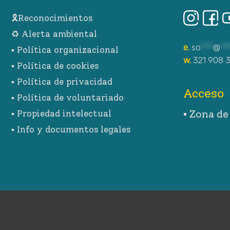
🎗Reconocimientos
♻ Alerta ambiental
e.
so
***
@
**
▪︎ Política organizacional
w.
321 908 
▪︎ Política de cookies
▪︎ Política de privacidad
Acceso
▪︎ Política de voluntariado
▪︎ Zona d
▪︎ Propiedad intelectual
▪︎ Info y documentos legales