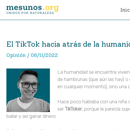
Ir
Inic
al
contenido
El TikTok hacia atrás de la human
Opinión
/
06/11/2022
La humanidad se encuentra viviendo
de hambrunas (que aún las hay) o d
en cualquier momento), sino una cri
Hace poco hablaba con una niña de
ser
TikToker
, porque le parecía supe
bailar y así ganar dinero.