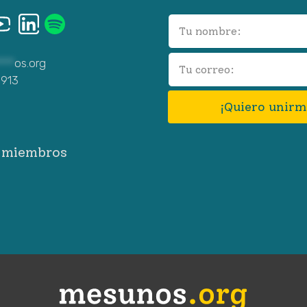
Leave
this
***
os.org
field
3913
blank
¡Quiero unirm
e miembros