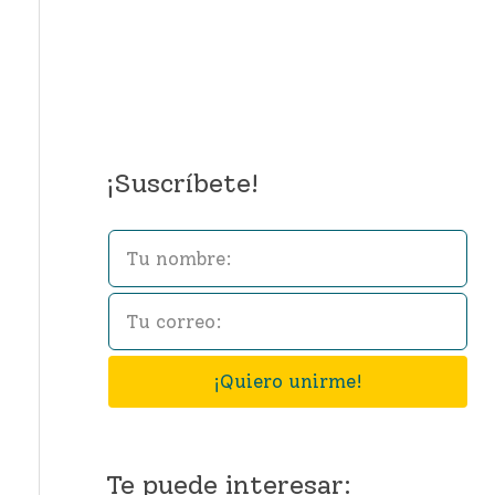
¡Suscríbete!
L
e
a
v
¡Quiero unirme!
e
t
h
Te puede interesar: